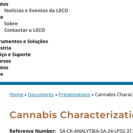
ntos
Notícias e Eventos da LECO
re
Sobre
Contactar a LECO
rumentos e Soluções
stria
iço e Suporte
ursos
ntos
re
Home
»
Documents
»
Presentations
»
Cannabis Charac
Cannabis Characteriza
Reference Number:
SA-CK-ANALYTIKA-SA-24-LPSS-31