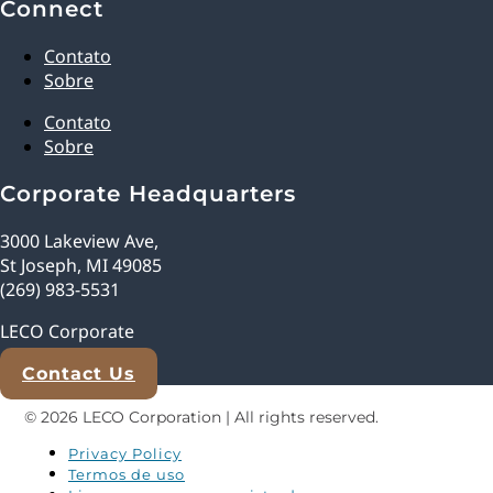
Connect
Contato
Sobre
Contato
Sobre
Corporate Headquarters
3000 Lakeview Ave,
St Joseph, MI 49085
(269) 983-5531
LECO Corporate
Contact Us
© 2026 LECO Corporation | All rights reserved.
Privacy Policy
Termos de uso