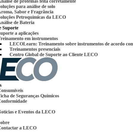
nálise de proteínas feita corretamente
oluções para análise de solo
roma, Sabor e Fragrância
oluções Petroquímicas da LECO
nálise de Bateria
e Suporte
uporte a aplicações
reinamento em instrumentos
LECOLearn: Treinamento sobre instrumentos de acordo co
Treinamentos presenciais
Centro Global de Suporte ao Cliente LECO
s
onsumíveis
icha de Seguranças Químicos
Conformidade
otícias e Eventos da LECO
obre
Contactar a LECO