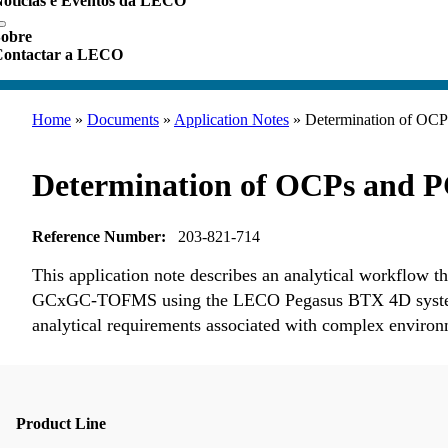
otícias e Eventos da LECO
obre
Contactar a LECO
Home
»
Documents
»
Application Notes
»
Determination of O
Determination of OCPs and
Reference Number:
203-821-714
This application note describes an analytical workflow th
GCxGC-TOFMS using the LECO Pegasus BTX 4D system. Th
analytical requirements associated with complex environm
Product Line