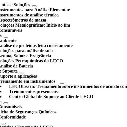
ntos e Soluções
nstrumentos para Análise Elementar
nstrumentos de análise térmica
spectrômetros de massa
oluções Metalográficas: Início ao fim
onsumíveis
a
Ambiente
nálise de proteínas feita corretamente
oluções para análise de solo
roma, Sabor e Fragrância
oluções Petroquímicas da LECO
nálise de Bateria
e Suporte
uporte a aplicações
reinamento em instrumentos
LECOLearn: Treinamento sobre instrumentos de acordo co
Treinamentos presenciais
Centro Global de Suporte ao Cliente LECO
s
onsumíveis
icha de Seguranças Químicos
Conformidade