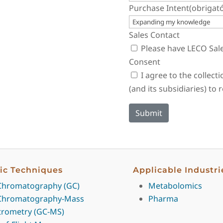
Purchase Intent
(obrigató
Sales Contact
Please have LECO Sal
Consent
I agree to the collec
(and its subsidiaries) to
Submit
fic Techniques
Applicable Industri
Chromatography (GC)
Metabolomics
Chromatography-Mass
Pharma
trometry (GC-MS)