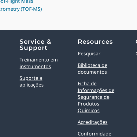
of-Flight Mass
trometry (TOF-MS)
Service &
Resources
Support
Pesquisar
Treinamento em
Biblioteca de
instrumentos
documentos
Suporte a
Ficha de
aplicações
Informações de
Segurança de
Produtos
Químicos
Acreditações
Conformidade