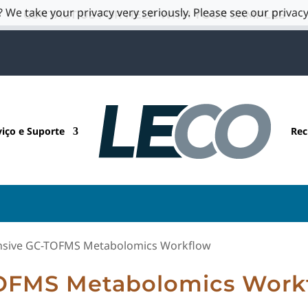
 We take your privacy very seriously. Please see our privacy
CONTACT US FOR HELP WITH YOUR SAMPLES
viço e Suporte
Rec
sive GC-TOFMS Metabolomics Workflow
OFMS Metabolomics Work