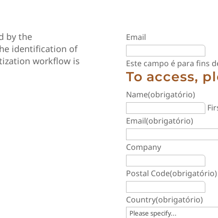
d by the
Email
 identification of
ization workflow is
Este campo é para fins d
To access, p
Name
(obrigatório)
Fir
Email
(obrigatório)
Company
Postal Code
(obrigatório)
Country
(obrigatório)