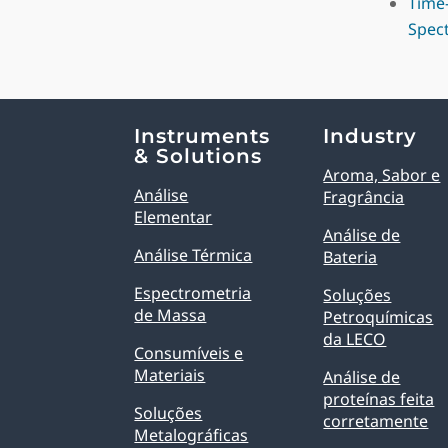
Time-
Spec
Explore Analytical Solutions
Instruments
Industry
& Solutions
Aroma, Sabor e
Análise
Fragrância
Elementar
Análise de
Análise Térmica
Bateria
Espectrometria
Soluções
de Massa
Petroquímicas
da LECO
Consumíveis e
Materiais
Análise de
proteínas feita
Soluções
corretamente
Metalográficas