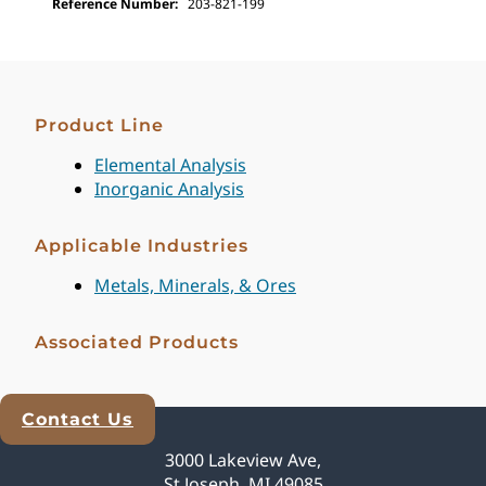
Reference Number:
203-821-199
Product Line
Elemental Analysis
Inorganic Analysis
Applicable Industries
Metals, Minerals, & Ores
Associated Products
Contact Us
Explore Analytical Solutions
3000 Lakeview Ave,
St Joseph, MI 49085